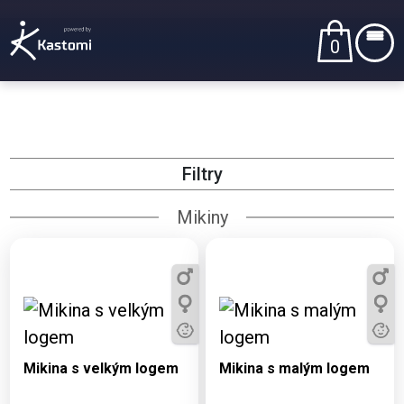
0
Filtry
Mikiny
Dostupné varianty:
Dostupné varianty:
3, 5, 7, 9, 11, S, M, L,
3, 5, 7, 9, 11, S, M, L,
XL, XXL, 3XL
XL, XXL, 3XL
Mikina s velkým logem
Mikina s malým logem