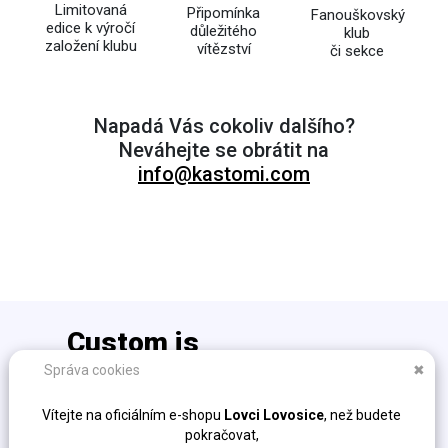
Limitovaná
Připomínka
Fanouškovský
edice k výročí
důležitého
klub
založení klubu
vítězství
či sekce
Napadá Vás cokoliv dalšího?
Neváhejte se obrátit na
info@kastomi.com
Custom is
the new cool!
Správa cookies
✖
info@kastomi.com
Vítejte na oficiálním e-shopu
Lovci Lovosice
, než budete
Ochrana osobních údajů (GDPR)
pokračovat,
Obchodní podmínky