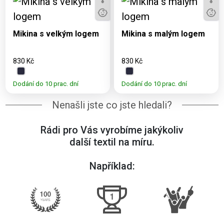
Dostupné varianty:
Dostupné varianty:
3, 5, 7, 9, 11, S, M, L,
3, 5, 7, 9, 11, S, M, L,
XL, XXL, 3XL
XL, XXL, 3XL
Mikina s velkým logem
Mikina s malým logem
830 Kč
830 Kč
Dodání do 10 prac. dní
Dodání do 10 prac. dní
Nenašli jste co jste hledali?
Rádi pro Vás vyrobíme jakýkoliv
další textil na míru.
Například: