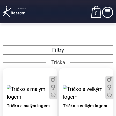
0
Filtry
Trička
Dostupné varianty:
Dostupné varianty:
3, 5, 7, 9, 11, S, M, L,
3, 5, 7, 9, 11, S, M, L,
XL, XXL, 3XL
XL, XXL, 3XL
Tričko s malým logem
Tričko s velkým logem