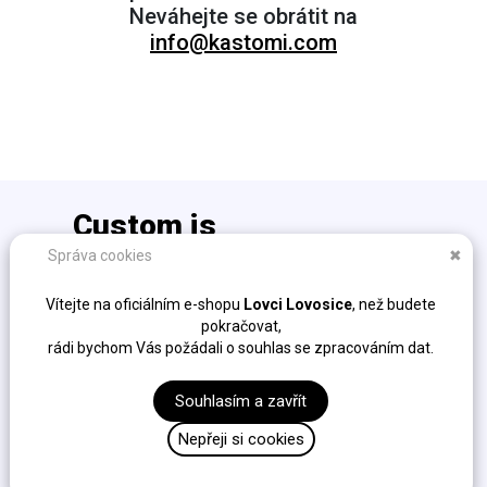
Neváhejte se obrátit na
info@kastomi.com
Custom is
the new cool!
Správa cookies
✖
info@kastomi.com
Vítejte na oficiálním e-shopu
Lovci Lovosice
, než budete
Ochrana osobních údajů (GDPR)
pokračovat,
Obchodní podmínky
rádi bychom Vás požádali o souhlas se zpracováním dat.
Fakturační údaje
Sockshire s.r.o. / K Cikánce 323/10, Slivenec, 154 00,
Souhlasím a zavřít
Praha / IČ: 04306554 / DIČ: CZ04306554
Nepřeji si cookies