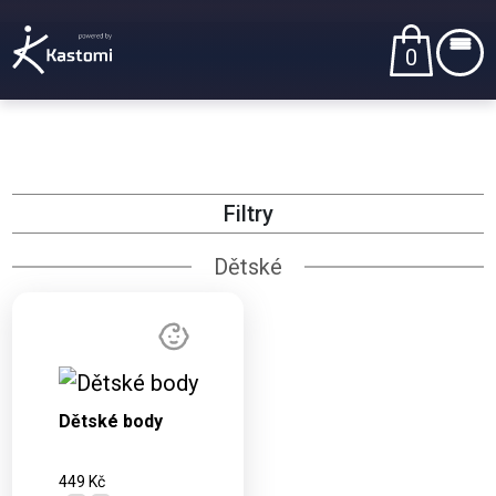
0
Filtry
Dětské
Dostupné
varianty:
3M, 6M, 9M,
Dětské body
12M, 18M
449 Kč