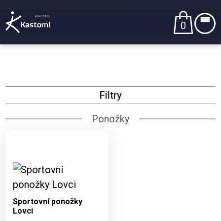
0
Filtry
Ponožky
Dostupné varianty:
35-38, 39-42, 43-46,
47-49
Sportovní ponožky
Lovci