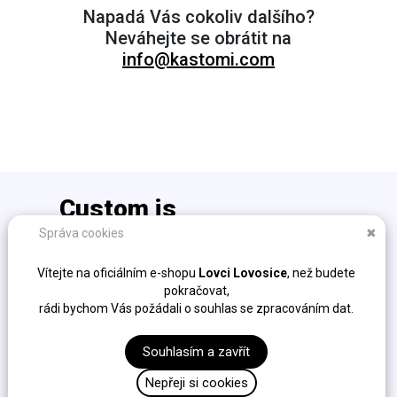
Napadá Vás cokoliv dalšího?
Neváhejte se obrátit na
info@kastomi.com
Custom is
the new cool!
Správa cookies
✖
info@kastomi.com
Vítejte na oficiálním e-shopu
Lovci Lovosice
, než budete
Ochrana osobních údajů (GDPR)
pokračovat,
Obchodní podmínky
rádi bychom Vás požádali o souhlas se zpracováním dat.
Fakturační údaje
Sockshire s.r.o. / K Cikánce 323/10, Slivenec, 154 00,
Souhlasím a zavřít
Praha / IČ: 04306554 / DIČ: CZ04306554
Nepřeji si cookies