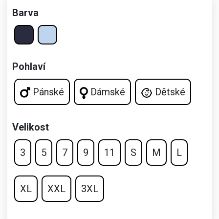
Barva
Pohlaví
Pánské
Dámské
Dětské
Velikost
3
5
7
9
11
S
M
L
XL
XXL
3XL