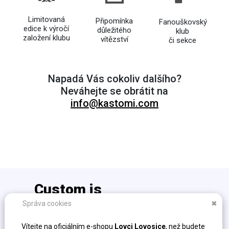
Limitovaná
Připomínka
Fanouškovský
edice k výročí
důležitého
klub
založení klubu
vítězství
či sekce
Napadá Vás cokoliv dalšího?
Neváhejte se obrátit na
info@kastomi.com
Custom is
the new cool!
Správa cookies
✖
info@kastomi.com
Vítejte na oficiálním e-shopu
Lovci Lovosice
, než budete