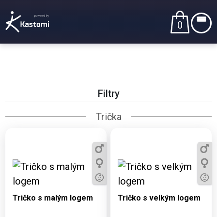
0
Filtry
Trička
Dostupné varianty:
Dostupné varianty:
3, 5, 7, 9, 11, S, M, L,
3, 5, 7, 9, 11, S, M, L,
XL, XXL, 3XL
XL, XXL, 3XL
Tričko s malým logem
Tričko s velkým logem