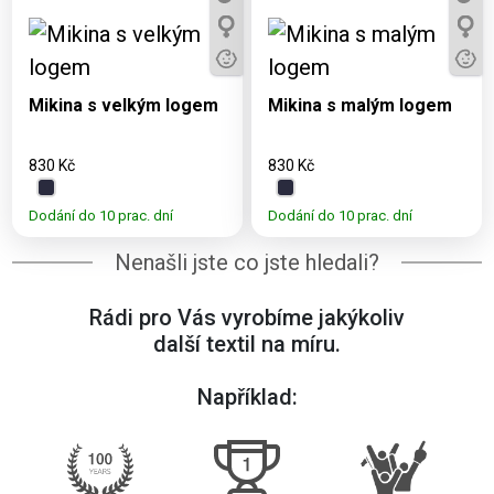
Dostupné varianty:
Dostupné varianty:
3, 5, 7, 9, 11, S, M, L,
3, 5, 7, 9, 11, S, M, L,
XL, XXL, 3XL
XL, XXL, 3XL
Mikina s velkým logem
Mikina s malým logem
830 Kč
830 Kč
Dodání do 10 prac. dní
Dodání do 10 prac. dní
Nenašli jste co jste hledali?
Rádi pro Vás vyrobíme jakýkoliv
další textil na míru.
Například: